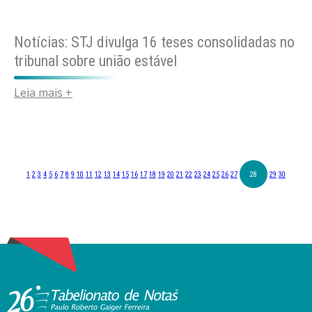
Notícias: STJ divulga 16 teses consolidadas no
tribunal sobre união estável
Leia mais +
1
2
3
4
5
6
7
8
9
10
11
12
13
14
15
16
17
18
19
20
21
22
23
24
25
26
27
28
29
30