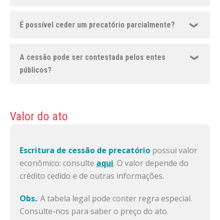
Estado ou Município) para que reconheça o
Ordem cronológica: verifique a posição do
cessionário como o novo titular do crédito.
precatório na fila de pagamentos. Natureza do
É possível ceder um precatório parcialmente?
precatório: se é alimentar (prioritário) ou comum.
Sim, a cessão parcial de precatório é permitida,
Riscos judiciais: confirme se há impugnações ou
desde que a fração cedida seja devidamente
A cessão pode ser contestada pelos entes
recursos pendentes que possam afetar o crédito.
descrita na escritura pública e averbada nos
públicos?
Cessões anteriores: verifique se não foi cedido
autos do processo judicial.
anteriormente.
Não, desde que respeitados os requisitos legais.
Após a informação nos autos e o envio da
Valor do ato
notificação para a entidade devedora, o juiz deve
reconhecer o cessionário como titular do crédito.
Escritura de cessão de precatório
possui valor
econômico: consulte
aqui
. O valor depende do
crédito cedido e de outras informações.
Obs.
: A tabela legal pode conter regra especial.
Consulte-nos para saber o preço do ato.