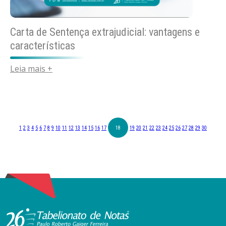
Carta de Sentença extrajudicial: vantagens e
características
Leia mais +
1
2
3
4
5
6
7
8
9
10
11
12
13
14
15
16
17
18
19
20
21
22
23
24
25
26
27
28
29
30