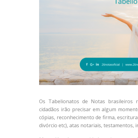
Os Tabelionatos de Notas brasileiros r
cidadãos irão precisar em algum momento
cópias, reconhecimento de firma, escritura
divórcio etc), atas notariais, testamentos, 