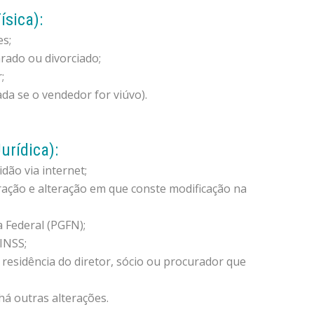
sica):
es;
rado ou divorciado;
;
da se o vendedor for viúvo).
urídica):
ão via internet;
eração e alteração em que conste modificação na
 Federal (PGFN);
INSS;
residência do diretor, sócio ou procurador que
há outras alterações.