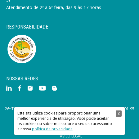
Atendimento de 2ª a 6ª feira, das 9 às 17 horas
RESPONSABILIDADE
NOSSAS REDES
26º Tabelionato de Notas de São Paulo. © 2015 CNPJ: 45.588.233/0001-95
Este site utiliza cookies para proporcionar uma
Desde 1964. Todos os direitos reservados.
X
melhor experiência de utilização. Você pode aceitar
os cookies ou saber mais sobre o seu uso acessando
POLÍTICA DE PRIVACIDADE
a nossa
política de privacidade
.
AVISO LEGAL