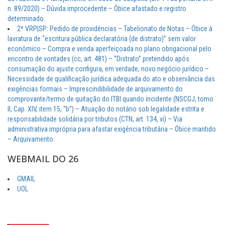
n. 89/2020) – Dúvida improcedente – Óbice afastado e registro
determinado.
2ª VRP|SP: Pedido de providências – Tabelionato de Notas – Óbice à
lavratura de “escritura pública declaratória (de distrato)” sem valor
econômico – Compra e venda aperfeiçoada no plano obrigacional pelo
encontro de vontades (cc, art. 481) – “Distrato” pretendido após
consumação do ajuste configura, em verdade, novo negócio jurídico –
Necessidade de qualificação jurídica adequada do ato e observância das
exigências formais – Imprescindibilidade de arquivamento do
comprovante/termo de quitação do ITBI quando incidente (NSCGJ, tomo
II, Cap. XIV, item 15, “b”) – Atuação do notário sob legalidade estrita e
responsabilidade solidária por tributos (CTN, art. 134, vi) – Via
administrativa imprópria para afastar exigência tributária – Óbice mantido
– Arquivamento.
WEBMAIL DO 26
GMAIL
UOL