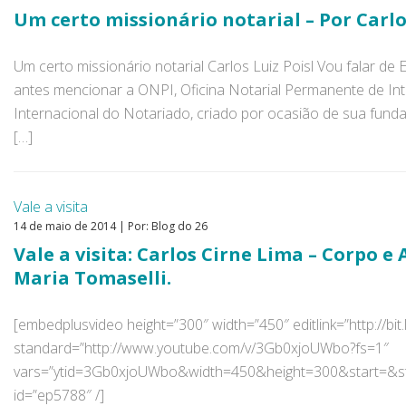
Um certo missionário notarial – Por Carlos
Um certo missionário notarial Carlos Luiz Poisl Vou falar de
antes mencionar a ONPI, Oficina Notarial Permanente de In
Internacional do Notariado, criado por ocasião de sua fund
[…]
Vale a visita
14 de maio de 2014 | Por: Blog do 26
Vale a visita: Carlos Cirne Lima – Corpo e
Maria Tomaselli.
[embedplusvideo height=”300″ width=”450″ editlink=”http://bit
standard=”http://www.youtube.com/v/3Gb0xjoUWbo?fs=1″
vars=”ytid=3Gb0xjoUWbo&width=450&height=300&start=&
id=”ep5788″ /]