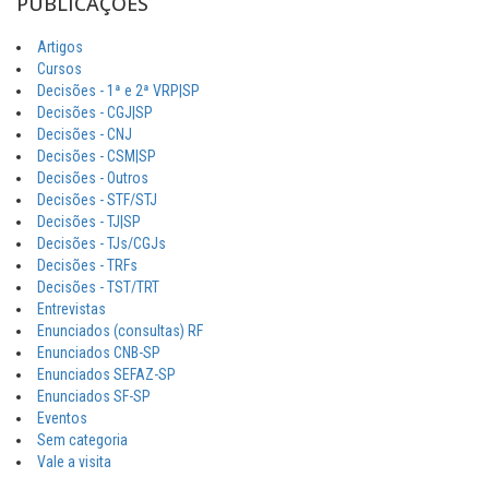
PUBLICAÇÕES
Artigos
Cursos
Decisões - 1ª e 2ª VRP|SP
Decisões - CGJ|SP
Decisões - CNJ
Decisões - CSM|SP
Decisões - Outros
Decisões - STF/STJ
Decisões - TJ|SP
Decisões - TJs/CGJs
Decisões - TRFs
Decisões - TST/TRT
Entrevistas
Enunciados (consultas) RF
Enunciados CNB-SP
Enunciados SEFAZ-SP
Enunciados SF-SP
Eventos
Sem categoria
Vale a visita