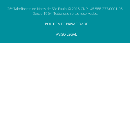
26º Tabelionato de Notas de São Paulo. © 2015 CNPJ: 45.588.233/0001-95
Desde 1964. Todos os direitos reservados.
POLÍTICA DE PRIVACIDADE
AVISO LEGAL