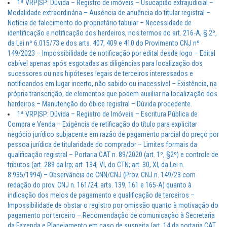
1ª VRP|SP: Dúvida – Registro de imóveis – Usucapião extrajudicial –
Modalidade extraordinária – Ausência de anuência do titular registral –
Notícia de falecimento do proprietário tabular – Necessidade de
identificação e notificação dos herdeiros, nos termos do art. 216-A, § 2º,
da Lei nº 6.015/73 e dos arts. 407, 409 e 410 do Provimento CNJ nº
149/2023 – Impossibilidade de notificação por edital desde logo – Edital
cabível apenas após esgotadas as diligências para localização dos
sucessores ou nas hipóteses legais de terceiros interessados e
notificandos em lugar incerto, não sabido ou inacessível – Existência, na
própria transcrição, de elementos que podem auxiliar na localização dos
herdeiros – Manutenção do óbice registral – Dúvida procedente.
1ª VRP|SP: Dúvida – Registro de Imóveis – Escritura Pública de
Compra e Venda – Exigência de retificação do título para explicitar
negócio jurídico subjacente em razão de pagamento parcial do preço por
pessoa jurídica de titularidade do comprador – Limites formais da
qualificação registral – Portaria CAT n. 89/2020 (art. 1º, §2º) e controle de
tributos (art. 289 da lrp; art. 134, VI, do CTN; art. 30, XI, da Lei n.
8.935/1994) – Observância do CNN/CNJ (Prov. CNJ n. 149/23 com
redação do prov. CNJ n. 161/24; arts. 139, 161 e 165-A) quanto à
indicação dos meios de pagamento e qualificação de terceiros –
Impossibilidade de obstar o registro por omissão quanto à motivação do
pagamento por terceiro – Recomendação de comunicação à Secretaria
da Fazenda e Planejamento em caso de suspeita (art. 14 da portaria CAT