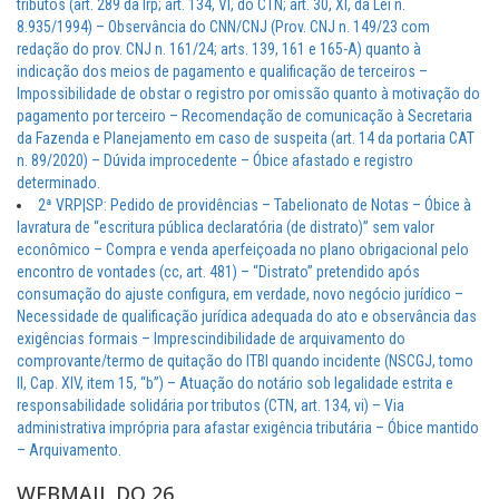
tributos (art. 289 da lrp; art. 134, VI, do CTN; art. 30, XI, da Lei n.
8.935/1994) – Observância do CNN/CNJ (Prov. CNJ n. 149/23 com
redação do prov. CNJ n. 161/24; arts. 139, 161 e 165-A) quanto à
indicação dos meios de pagamento e qualificação de terceiros –
Impossibilidade de obstar o registro por omissão quanto à motivação do
pagamento por terceiro – Recomendação de comunicação à Secretaria
da Fazenda e Planejamento em caso de suspeita (art. 14 da portaria CAT
n. 89/2020) – Dúvida improcedente – Óbice afastado e registro
determinado.
2ª VRP|SP: Pedido de providências – Tabelionato de Notas – Óbice à
lavratura de “escritura pública declaratória (de distrato)” sem valor
econômico – Compra e venda aperfeiçoada no plano obrigacional pelo
encontro de vontades (cc, art. 481) – “Distrato” pretendido após
consumação do ajuste configura, em verdade, novo negócio jurídico –
Necessidade de qualificação jurídica adequada do ato e observância das
exigências formais – Imprescindibilidade de arquivamento do
comprovante/termo de quitação do ITBI quando incidente (NSCGJ, tomo
II, Cap. XIV, item 15, “b”) – Atuação do notário sob legalidade estrita e
responsabilidade solidária por tributos (CTN, art. 134, vi) – Via
administrativa imprópria para afastar exigência tributária – Óbice mantido
– Arquivamento.
WEBMAIL DO 26