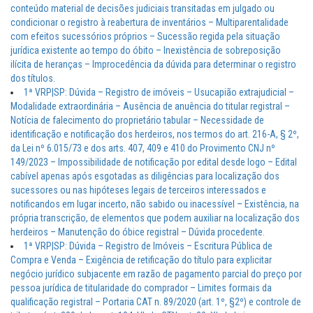
conteúdo material de decisões judiciais transitadas em julgado ou
condicionar o registro à reabertura de inventários – Multiparentalidade
com efeitos sucessórios próprios – Sucessão regida pela situação
jurídica existente ao tempo do óbito – Inexistência de sobreposição
ilícita de heranças – Improcedência da dúvida para determinar o registro
dos títulos.
1ª VRP|SP: Dúvida – Registro de imóveis – Usucapião extrajudicial –
Modalidade extraordinária – Ausência de anuência do titular registral –
Notícia de falecimento do proprietário tabular – Necessidade de
identificação e notificação dos herdeiros, nos termos do art. 216-A, § 2º,
da Lei nº 6.015/73 e dos arts. 407, 409 e 410 do Provimento CNJ nº
149/2023 – Impossibilidade de notificação por edital desde logo – Edital
cabível apenas após esgotadas as diligências para localização dos
sucessores ou nas hipóteses legais de terceiros interessados e
notificandos em lugar incerto, não sabido ou inacessível – Existência, na
própria transcrição, de elementos que podem auxiliar na localização dos
herdeiros – Manutenção do óbice registral – Dúvida procedente.
1ª VRP|SP: Dúvida – Registro de Imóveis – Escritura Pública de
Compra e Venda – Exigência de retificação do título para explicitar
negócio jurídico subjacente em razão de pagamento parcial do preço por
pessoa jurídica de titularidade do comprador – Limites formais da
qualificação registral – Portaria CAT n. 89/2020 (art. 1º, §2º) e controle de