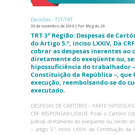
Decisões - TST/TRT
30 de novembro de 2010 | Por: Blog do 26
TRT 3ª Região: Despesas de Cartór
do Artigo 5.º, inciso LXXIV, Da CR
cobrar as despesas inerentes ao 
diretamente do exeqüente ou, sen
hipossuficiência do trabalhador – 
Constituição da República –, que h
execução, reembolsando-se do cu
executado.
DESPESAS DE CARTÓRIO – PARTE HIPOSSUFICI
CRF RESPONSABILIDADE. Pode o Cartório cobr
judicial, diretamente do exeqüente ou, sendo ist
– artigo 5.º, inciso LXXIV, da Constituição da 