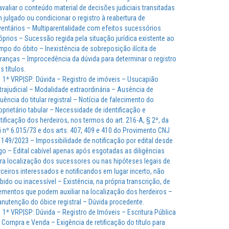
avaliar o conteúdo material de decisões judiciais transitadas
 julgado ou condicionar o registro à reabertura de
ventários – Multiparentalidade com efeitos sucessórios
óprios – Sucessão regida pela situação jurídica existente ao
mpo do óbito – Inexistência de sobreposição ilícita de
ranças – Improcedência da dúvida para determinar o registro
s títulos.
1ª VRP|SP: Dúvida – Registro de imóveis – Usucapião
trajudicial – Modalidade extraordinária – Ausência de
uência do titular registral – Notícia de falecimento do
oprietário tabular – Necessidade de identificação e
tificação dos herdeiros, nos termos do art. 216-A, § 2º, da
i nº 6.015/73 e dos arts. 407, 409 e 410 do Provimento CNJ
 149/2023 – Impossibilidade de notificação por edital desde
go – Edital cabível apenas após esgotadas as diligências
ra localização dos sucessores ou nas hipóteses legais de
rceiros interessados e notificandos em lugar incerto, não
bido ou inacessível – Existência, na própria transcrição, de
ementos que podem auxiliar na localização dos herdeiros –
nutenção do óbice registral – Dúvida procedente.
1ª VRP|SP: Dúvida – Registro de Imóveis – Escritura Pública
 Compra e Venda – Exigência de retificação do título para