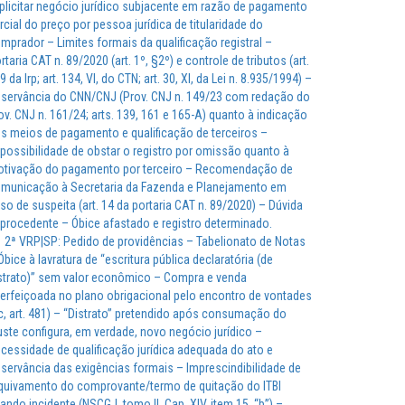
plicitar negócio jurídico subjacente em razão de pagamento
rcial do preço por pessoa jurídica de titularidade do
mprador – Limites formais da qualificação registral –
rtaria CAT n. 89/2020 (art. 1º, §2º) e controle de tributos (art.
9 da lrp; art. 134, VI, do CTN; art. 30, XI, da Lei n. 8.935/1994) –
servância do CNN/CNJ (Prov. CNJ n. 149/23 com redação do
ov. CNJ n. 161/24; arts. 139, 161 e 165-A) quanto à indicação
s meios de pagamento e qualificação de terceiros –
possibilidade de obstar o registro por omissão quanto à
tivação do pagamento por terceiro – Recomendação de
municação à Secretaria da Fazenda e Planejamento em
so de suspeita (art. 14 da portaria CAT n. 89/2020) – Dúvida
procedente – Óbice afastado e registro determinado.
2ª VRP|SP: Pedido de providências – Tabelionato de Notas
Óbice à lavratura de “escritura pública declaratória (de
strato)” sem valor econômico – Compra e venda
erfeiçoada no plano obrigacional pelo encontro de vontades
c, art. 481) – “Distrato” pretendido após consumação do
uste configura, em verdade, novo negócio jurídico –
cessidade de qualificação jurídica adequada do ato e
servância das exigências formais – Imprescindibilidade de
quivamento do comprovante/termo de quitação do ITBI
ando incidente (NSCGJ, tomo II, Cap. XIV, item 15, “b”) –