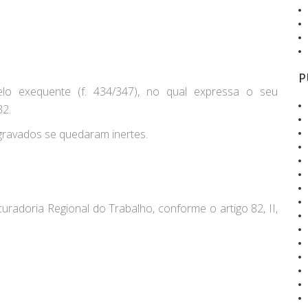
P
elo exequente (f. 434/347), no qual expressa o seu
32.
gravados se quedaram inertes.
radoria Regional do Trabalho, conforme o artigo 82, II,