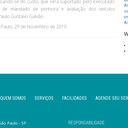
olsando-se do custo, que será suportado pelo executado.
At
ão de mandado de penhora e avaliação dos veículos
so
Paulo Gustavo Galvão.
im
Ar
o Paulo, 29 de Novembro de 2010.
W
QUEM SOMOS
SERVIÇOS
FACILIDADES
AGENDE SEU SER
RESPONSABILIDADE
São Paulo - SP