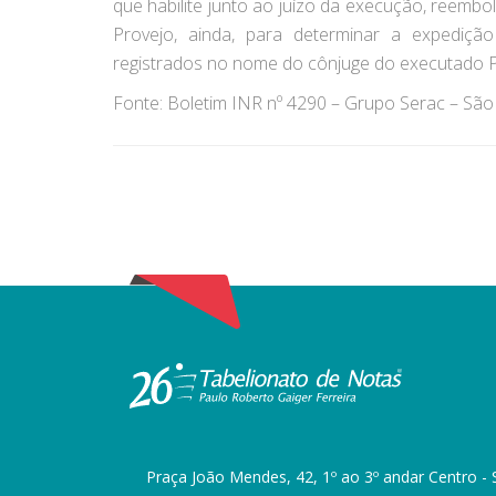
que habilite junto ao juízo da execução, reemb
Provejo, ainda, para determinar a expediç
registrados no nome do cônjuge do executado 
Fonte: Boletim INR nº 4290 – Grupo Serac – Sã
Praça João Mendes, 42, 1º ao 3º andar Centro - 