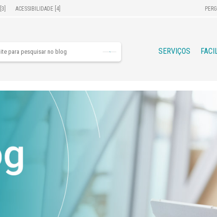
[3]
ACESSIBILIDADE [4]
PERG
SERVIÇOS
FACI
quise
g
as