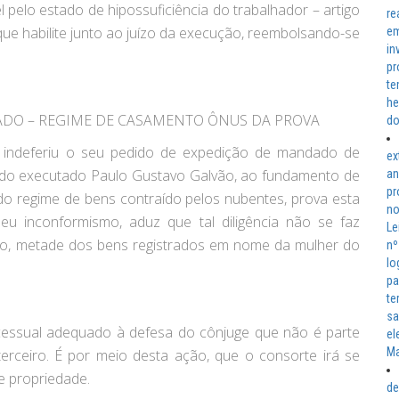
l pelo estado de hipossuficiência do trabalhador – artigo
re
, que habilite junto ao juízo da execução, reembolsando-se
em
in
pr
te
he
ADO – REGIME DE CASAMENTO ÔNUS DA PROVA
do
e indeferiu o seu pedido de expedição de mandado de
ex
 do executado Paulo Gustavo Galvão, ao fundamento de
an
pr
 regime de bens contraído pelos nubentes, prova esta
no
seu inconformismo, aduz que tal diligência não se faz
Le
ção, metade dos bens registrados em nome da mulher do
nº
lo
pa
te
sa
ocessual adequado à defesa do cônjuge que não é parte
el
Ma
rceiro. É por meio desta ação, que o consorte irá se
de propriedade.
de