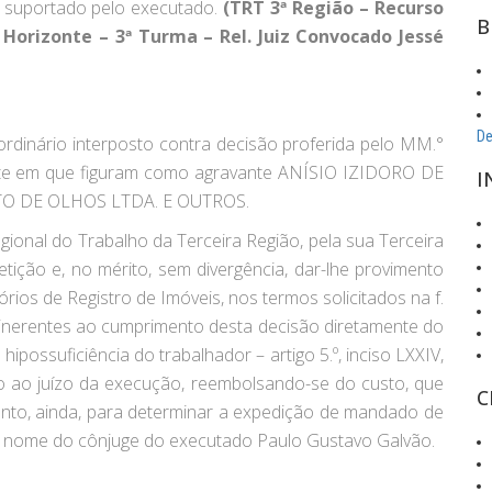
 suportado pelo executado.
(TRT 3ª Região – Recurso
B
o Horizonte – 3ª Turma – Rel. Juiz Convocado Jessé
De
 ordinário interposto contra decisão proferida pelo MM.°
onte em que figuram como agravante ANÍSIO IZIDORO DE
I
TO DE OLHOS LTDA. E OUTROS.
nal do Trabalho da Terceira Região, pela sua Terceira
ição e, no mérito, sem divergência, dar-lhe provimento
rios de Registro de Imóveis, nos termos solicitados na f.
inerentes ao cumprimento desta decisão diretamente do
hipossuficiência do trabalhador – artigo 5.º, inciso LXXIV,
nto ao juízo da execução, reembolsando-se do custo, que
C
ento, ainda, para determinar a expedição de mandado de
no nome do cônjuge do executado Paulo Gustavo Galvão.