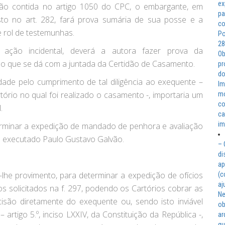
ex
ição contida no artigo 1050 do CPC, o embargante, em
pa
to no art. 282, fará prova sumária de sua posse e a
co
 rol de testemunhas.
Po
28
ação incidental, deverá a autora fazer prova da
Ob
o que se dá com a juntada da Certidão de Casamento.
pr
do
ilidade pelo cumprimento de tal diligência ao exequente –
Im
tório no qual foi realizado o casamento -, importaria um
mo
co
.
ca
im
erminar a expedição de mandado de penhora e avaliação
o executado Paulo Gustavo Galvão.
– 
di
ap
lhe provimento, para determinar a expedição de ofícios
(c
aj
s solicitados na f. 297, podendo os Cartórios cobrar as
Ne
são diretamente do exequente ou, sendo isto inviável
ob
 artigo 5.º, inciso LXXIV, da Constituição da República -,
ar
qu