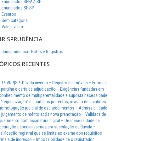
Enunciados SEFAZ-SP
Enunciados SF-SP
Eventos
Sem categoria
Vale a visita
URISPRUDÊNCIA
Jurisprudência - Notas e Registros
ÓPICOS RECENTES
1ª VRP|SP: Dúvida inversa – Registro de imóveis – Formais
 partilha e carta de adjudicação – Exigências fundadas em
conhecimento de multiparentalidade e suposta necessidade
 “regularização” de partilhas pretéritas, revisão de quinhões
homologação judicial de esclarecimentos – Admissibilidade
 julgamento de mérito após nova prenotação – Validade de
querimento com assinatura digital – Desnecessidade de
ocuração especialíssima para suscitação de dúvida –
alificação registral que se limita ao exame dos requisitos
rmais de ingresso – Impossibilidade de o registrador