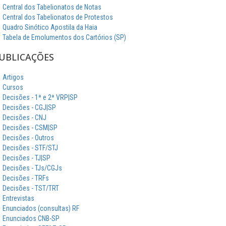
Central dos Tabelionatos de Notas
Central dos Tabelionatos de Protestos
Quadro Sinótico Apostila da Haia
Tabela de Emolumentos dos Cartórios (SP)
UBLICAÇÕES
Artigos
Cursos
Decisões - 1ª e 2ª VRP|SP
Decisões - CGJ|SP
Decisões - CNJ
Decisões - CSM|SP
Decisões - Outros
Decisões - STF/STJ
Decisões - TJ|SP
Decisões - TJs/CGJs
Decisões - TRFs
Decisões - TST/TRT
Entrevistas
Enunciados (consultas) RF
Enunciados CNB-SP