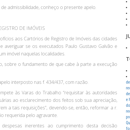
 de admissibilidade, conheço o presente apelo.
EGISTRO DE IMÓVEIS
J
 ofícios aos Cartórios de Registro de Imóveis das cidades
 se averiguar se os executados Paulo Gustavo Galvão e
m imóvel naquelas localidades.
T
ido, sobre o fundamento de que cabe à parte a execução
apelo interposto nas f. 434/437, com razão.
de
re
ompete às Varas do Trabalho “requisitar às autoridades
de
sárias ao esclarecimento dos feitos sob sua apreciação,
e 
do
 a tais requisições”, devendo-se, então, reformar a r.
re
io requerida pelo agravante.
pr
Qu
 despesas inerentes ao cumprimento desta decisão
fo