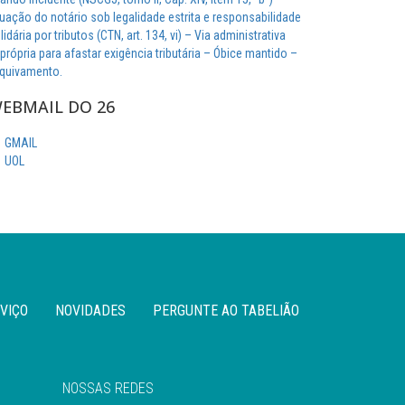
uação do notário sob legalidade estrita e responsabilidade
lidária por tributos (CTN, art. 134, vi) – Via administrativa
própria para afastar exigência tributária – Óbice mantido –
quivamento.
EBMAIL DO 26
GMAIL
UOL
VIÇO
NOVIDADES
PERGUNTE AO TABELIÃO
NOSSAS REDES