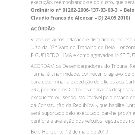
execução, reembolsando-se do custo, que será
Ordinário nº 01262-2006-137-03-00-3 – Bel
Claudio Franco de Alencar – DJ 24.05.2010)
ACÓRDÃO
Vistos os autos, relatado e discutido o recurso
juízo da 37.ª Vara do Trabalho de Belo Horiz
FIGUEIREDO LIMA e como agravados INSTITU
ACORDAM os Desembargadores do Tribunal Regio
Turma, à unanimidade, conhecer o agravo de pet
para determinar a expedição de ofícios aos Cartó
297, podendo os Cartórios cobrar as despesas 
exequente ou, sendo isto inviável pelo estado de 
da Constituição da República -, que habilite ju
será suportado pelo executado; dar-lhe provim
penhora e avaliação dos veículos registrados 
Belo Horizonte, 12 de maio de 2010