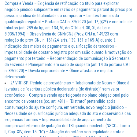
Compra e Venda – Exigência de retificação do título para explicitar
negócio jurídico subjacente em razão de pagamento parcial do preço por
pessoa jurídica de titularidade do comprador – Limites formais da
qualificação registral – Portaria CAT n. 89/2020 (art. 1º, §2º) e controle de
tributos (art. 289 da lrp; art. 134, VI, do CTN; art. 30, XI, da Lei n.
8.935/1994) – Observância do CNN/CNJ (Prov. CNJ n. 149/23 com
redação do prov. CNJ n. 161/24; arts. 139, 161 e 165-A) quanto à
indicação dos meios de pagamento e qualificação de terceiros –
Impossibilidade de obstar o registro por omissão quanto à motivação do
pagamento por terceiro – Recomendação de comunicação à Secretaria
da Fazenda e Planejamento em caso de suspeita (art. 14 da portaria CAT
n. 89/2020) – Dúvida improcedente – Óbice afastado e registro
determinado.
2ª VRP|SP: Pedido de providências – Tabelionato de Notas – Óbice à
lavratura de “escritura pública declaratória (de distrato)” sem valor
econômico – Compra e venda aperfeiçoada no plano obrigacional pelo
encontro de vontades (cc, art. 481) – “Distrato” pretendido após
consumação do ajuste configura, em verdade, novo negócio jurídico –
Necessidade de qualificação jurídica adequada do ato e observância das
exigências formais – Imprescindibilidade de arquivamento do
comprovante/termo de quitação do ITBI quando incidente (NSCGJ, tomo
II, Cap. XIV, item 15, “b”) – Atuação do notário sob legalidade estrita e