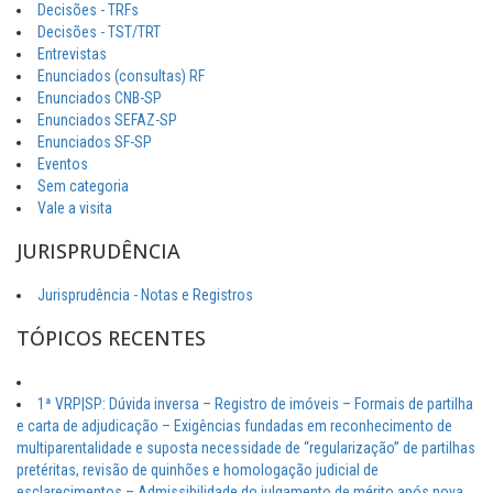
Decisões - TRFs
Decisões - TST/TRT
Entrevistas
Enunciados (consultas) RF
Enunciados CNB-SP
Enunciados SEFAZ-SP
Enunciados SF-SP
Eventos
Sem categoria
Vale a visita
JURISPRUDÊNCIA
Jurisprudência - Notas e Registros
TÓPICOS RECENTES
1ª VRP|SP: Dúvida inversa – Registro de imóveis – Formais de partilha
e carta de adjudicação – Exigências fundadas em reconhecimento de
multiparentalidade e suposta necessidade de “regularização” de partilhas
pretéritas, revisão de quinhões e homologação judicial de
esclarecimentos – Admissibilidade do julgamento de mérito após nova