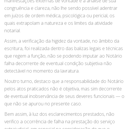
manifestações externas de vontade e à análise de sua
congruência e clareza, não lhe sendo possível adentrar
em juízos de ordem médica, psicológica ou pericial, os
quais extrapolam a natureza e os limites da atividade
notarial.
Assim, a verificação da higidez da vontade, no âmbito da
escritura, foi realizada dentro das balizas legais e técnicas
que regem a função, não se podendo imputar ao Notário
falha decorrente de eventual condição subjetiva não
detectável no momento da lavratura.
Noutro turno, destaco que a responsabilidade do Notário
pelos atos praticados não é objetiva, mas sim decorrente
de eventual inobservância de seus deveres funcionais — o
que não se apurou no presente caso.
Bem assim, à luz dos esclarecimentos prestados, não
verifico a ocorrência de falha na prestação do serviço
extrajudicial, em especial na consideração de que o