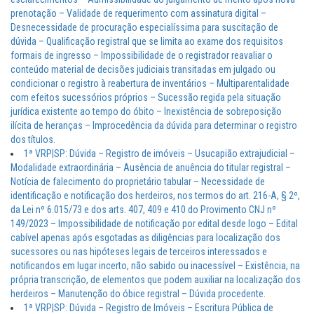
prenotação – Validade de requerimento com assinatura digital –
Desnecessidade de procuração especialíssima para suscitação de
dúvida – Qualificação registral que se limita ao exame dos requisitos
formais de ingresso – Impossibilidade de o registrador reavaliar o
conteúdo material de decisões judiciais transitadas em julgado ou
condicionar o registro à reabertura de inventários – Multiparentalidade
com efeitos sucessórios próprios – Sucessão regida pela situação
jurídica existente ao tempo do óbito – Inexistência de sobreposição
ilícita de heranças – Improcedência da dúvida para determinar o registro
dos títulos.
1ª VRP|SP: Dúvida – Registro de imóveis – Usucapião extrajudicial –
Modalidade extraordinária – Ausência de anuência do titular registral –
Notícia de falecimento do proprietário tabular – Necessidade de
identificação e notificação dos herdeiros, nos termos do art. 216-A, § 2º,
da Lei nº 6.015/73 e dos arts. 407, 409 e 410 do Provimento CNJ nº
149/2023 – Impossibilidade de notificação por edital desde logo – Edital
cabível apenas após esgotadas as diligências para localização dos
sucessores ou nas hipóteses legais de terceiros interessados e
notificandos em lugar incerto, não sabido ou inacessível – Existência, na
própria transcrição, de elementos que podem auxiliar na localização dos
herdeiros – Manutenção do óbice registral – Dúvida procedente.
1ª VRP|SP: Dúvida – Registro de Imóveis – Escritura Pública de