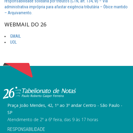
responsabilidade solidária por tributos (CTN, art. 134, vi) – Via
administrativa imprópria para afastar exigência tributária – Óbice mantido
– Arquivamento.
WEBMAIL DO 26
GMAIL
UOL
Praça João Mendes, 42, 1º ao 3º andar Centro - São Paulo -
SP
Atendimento de 2ª a 6ª feira, das 9 às 17 horas
RESPONSABILIDADE