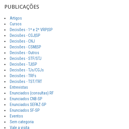
PUBLICAÇÕES
Artigos
Cursos
Decisões - 1ª e 2ª VRP|SP
Decisões - CGJ|SP
Decisões - CNJ
Decisões - CSM|SP
Decisões - Outros
Decisões - STF/STJ
Decisões - TJ|SP
Decisões - TJs/CGJs
Decisões - TRFs
Decisões - TST/TRT
Entrevistas
Enunciados (consultas) RF
Enunciados CNB-SP
Enunciados SEFAZ-SP
Enunciados SF-SP
Eventos
Sem categoria
Vale a visita