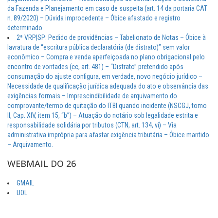
da Fazenda e Planejamento em caso de suspeita (art. 14 da portaria CAT
n. 89/2020) – Dúvida improcedente – Óbice afastado e registro
determinado.
2ª VRP|SP: Pedido de providências – Tabelionato de Notas – Óbice à
lavratura de “escritura pública declaratória (de distrato)” sem valor
econômico – Compra e venda aperfeiçoada no plano obrigacional pelo
encontro de vontades (cc, art. 481) – “Distrato” pretendido após
consumação do ajuste configura, em verdade, novo negócio jurídico –
Necessidade de qualificação jurídica adequada do ato e observância das
exigências formais – Imprescindibilidade de arquivamento do
comprovante/termo de quitação do ITBI quando incidente (NSCGJ, tomo
II, Cap. XIV, item 15, “b”) – Atuação do notário sob legalidade estrita e
responsabilidade solidária por tributos (CTN, art. 134, vi) – Via
administrativa imprópria para afastar exigência tributária – Óbice mantido
– Arquivamento.
WEBMAIL DO 26
GMAIL
UOL