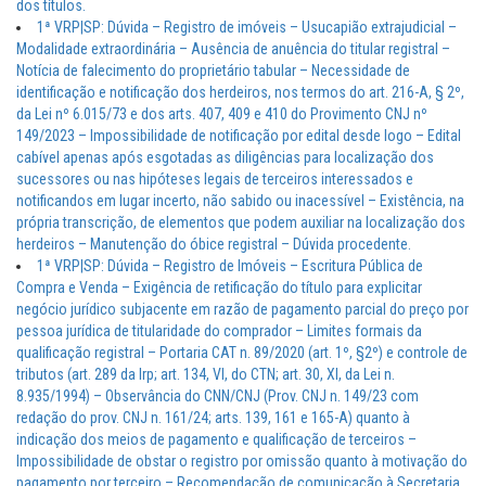
dos títulos.
1ª VRP|SP: Dúvida – Registro de imóveis – Usucapião extrajudicial –
Modalidade extraordinária – Ausência de anuência do titular registral –
Notícia de falecimento do proprietário tabular – Necessidade de
identificação e notificação dos herdeiros, nos termos do art. 216-A, § 2º,
da Lei nº 6.015/73 e dos arts. 407, 409 e 410 do Provimento CNJ nº
149/2023 – Impossibilidade de notificação por edital desde logo – Edital
cabível apenas após esgotadas as diligências para localização dos
sucessores ou nas hipóteses legais de terceiros interessados e
notificandos em lugar incerto, não sabido ou inacessível – Existência, na
própria transcrição, de elementos que podem auxiliar na localização dos
herdeiros – Manutenção do óbice registral – Dúvida procedente.
1ª VRP|SP: Dúvida – Registro de Imóveis – Escritura Pública de
Compra e Venda – Exigência de retificação do título para explicitar
negócio jurídico subjacente em razão de pagamento parcial do preço por
pessoa jurídica de titularidade do comprador – Limites formais da
qualificação registral – Portaria CAT n. 89/2020 (art. 1º, §2º) e controle de
tributos (art. 289 da lrp; art. 134, VI, do CTN; art. 30, XI, da Lei n.
8.935/1994) – Observância do CNN/CNJ (Prov. CNJ n. 149/23 com
redação do prov. CNJ n. 161/24; arts. 139, 161 e 165-A) quanto à
indicação dos meios de pagamento e qualificação de terceiros –
Impossibilidade de obstar o registro por omissão quanto à motivação do
pagamento por terceiro – Recomendação de comunicação à Secretaria