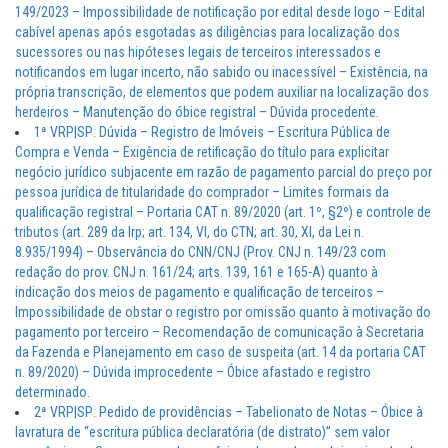
149/2023 – Impossibilidade de notificação por edital desde logo – Edital
cabível apenas após esgotadas as diligências para localização dos
sucessores ou nas hipóteses legais de terceiros interessados e
notificandos em lugar incerto, não sabido ou inacessível – Existência, na
própria transcrição, de elementos que podem auxiliar na localização dos
herdeiros – Manutenção do óbice registral – Dúvida procedente.
1ª VRP|SP: Dúvida – Registro de Imóveis – Escritura Pública de
Compra e Venda – Exigência de retificação do título para explicitar
negócio jurídico subjacente em razão de pagamento parcial do preço por
pessoa jurídica de titularidade do comprador – Limites formais da
qualificação registral – Portaria CAT n. 89/2020 (art. 1º, §2º) e controle de
tributos (art. 289 da lrp; art. 134, VI, do CTN; art. 30, XI, da Lei n.
8.935/1994) – Observância do CNN/CNJ (Prov. CNJ n. 149/23 com
redação do prov. CNJ n. 161/24; arts. 139, 161 e 165-A) quanto à
indicação dos meios de pagamento e qualificação de terceiros –
Impossibilidade de obstar o registro por omissão quanto à motivação do
pagamento por terceiro – Recomendação de comunicação à Secretaria
da Fazenda e Planejamento em caso de suspeita (art. 14 da portaria CAT
n. 89/2020) – Dúvida improcedente – Óbice afastado e registro
determinado.
2ª VRP|SP: Pedido de providências – Tabelionato de Notas – Óbice à
lavratura de “escritura pública declaratória (de distrato)” sem valor