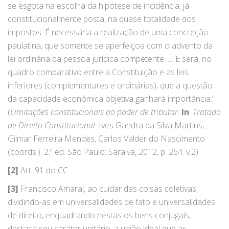
se esgota na escolha da hipótese de incidência, já
constitucionalmente posta, na quase totalidade dos
impostos. É necessária a realização de uma concreção
paulatina, que somente se aperfeiçoa com o advento da
lei ordinária da pessoa jurídica competente. … E será, no
quadro comparativo entre a Constituição e as leis
inferiores (complementares e ordinárias), que a questão
da capacidade econômica objetiva ganhará importância.”
(
Limitações constitucionais ao
poder de tributar
.
In
:
Tratado
de Direito Constitucional
. Ives Gandra da Silva Martins,
Gilmar Ferreira Mendes, Carlos Valder do Nascimento
(coords.). 2.ª ed. São Paulo: Saraiva, 2012, p. 264. v.2)
[2]
Art. 91 do CC.
[3]
Francisco Amaral, ao cuidar das coisas coletivas,
dividindo-as em universalidades de fato e universalidades
de direito, enquadrando nestas os bens conjugais,
destaca seu caráter unitário, a união ideal que as