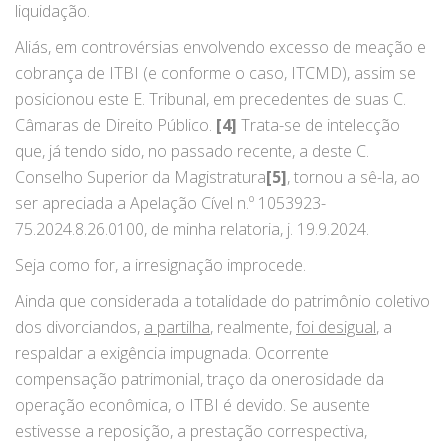
liquidação.
Aliás, em controvérsias envolvendo excesso de meação e
cobrança de ITBI (e conforme o caso, ITCMD), assim se
posicionou este E. Tribunal, em precedentes de suas C.
Câmaras de Direito Público.
[4]
Trata-se de intelecção
que, já tendo sido, no passado recente, a deste C.
Conselho Superior da Magistratura
[5]
, tornou a sê-la, ao
ser apreciada a Apelação Cível n.º 1053923-
75.2024.8.26.0100, de minha relatoria, j. 19.9.2024.
Seja como for, a irresignação improcede.
Ainda que considerada a totalidade do patrimônio coletivo
dos divorciandos,
a partilha
, realmente,
foi desigual
, a
respaldar a exigência impugnada. Ocorrente
compensação patrimonial, traço da onerosidade da
operação econômica, o ITBI é devido. Se ausente
estivesse a reposição, a prestação correspectiva,