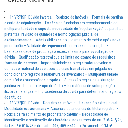
TÓPICOS RECENTES
1ª VRP|SP: Dúvida inversa – Registro de imóveis – Formais de partilha
e carta de adjudicação – Exigências fundadas em reconhecimento de
multiparentalidade e suposta necessidade de “regularização” de partilhas
pretéritas, revisão de quinhões e homologação judicial de
esclarecimentos – Admissibilidade do julgamento de mérito após nova
prenotação – Validade de requerimento com assinatura digital –
Desnecessidade de procuração especialíssima para suscitação de
dúvida – Qualificação registral que se limita ao exame dos requisitos
formais de ingresso – Impossibilidade de o registrador reavaliar o
conteúdo material de decisões judiciais transitadas em julgado ou
condicionar o registro à reabertura de inventários – Multiparentalidade
com efeitos sucessórios próprios – Sucessão regida pela situação
jurídica existente ao tempo do óbito – Inexistência de sobreposição
ilícita de heranças – Improcedência da dúvida para determinar o registro
dos títulos.
1ª VRP|SP: Dúvida – Registro de imóveis – Usucapião extrajudicial –
Modalidade extraordinária – Ausência de anuência do titular registral –
Notícia de falecimento do proprietário tabular – Necessidade de
identificação e notificação dos herdeiros, nos termos do art. 216-A, § 2º,
da Lei nº 6.015/73 e dos arts. 407, 409 e 410 do Provimento CNJ nº