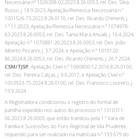
Necessária nº 1026398-02.2023.8.26.0053, rel. Des. Silva
Russo, j. 18.9.2023, Apelação/Remessa Necessária n.º
1001526-73.2022.8.26.0176, rel. Des. Ricardo Chimenti, j.
1.º.11.2023, Apelação/Remessa Necessária n.º 1074978-
63.2023.8.26.0053, rel. Des. Tania Mará Ahualli, j. 16.4.2024,
Apelação n.º 1070881-20.2023.8.26.0053, rel. Des. João
Alberto Pezarini, j. 3.7.2024, e Apelação n.º 1010120-
86.2024.8.26.0053, rel. Des. Ricardo Chimenti, j. 26.7.2024;
CSM/TJSP
, Apelação Cível n.º 1060800-12.2016.8.26.0100,
rel. Des. Pereira Calças, j. 6.6.2017, e Apelação Cível n.º
1053923-75.2024.8.26.0100, rel. Des. Francisco Loureiro, j.
19.9.2024.
A Registradora condicionou o registro do formal de
partilha expedido nos autos do processo n.º 1010311-
06.2023.8.26.0009, que então tramitou pela 1.ª Vara de
Família e Sucessões do Foro Regional de Vila Prudente,
requerido para ser realizado na matrícula n.º 193.679 do