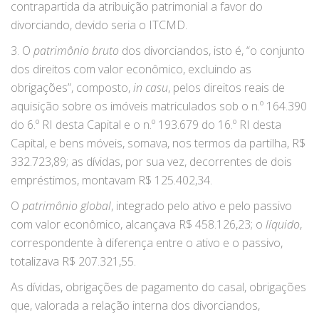
contrapartida da atribuição patrimonial a favor do
divorciando, devido seria o ITCMD.
3. O
patrimônio bruto
dos divorciandos, isto é, “o conjunto
dos direitos com valor econômico, excluindo as
obrigações”, composto,
in casu
, pelos direitos reais de
aquisição sobre os imóveis matriculados sob o n.º 164.390
do 6.º RI desta Capital e o n.º 193.679 do 16.º RI desta
Capital, e bens móveis, somava, nos termos da partilha, R$
332.723,89; as dívidas, por sua vez, decorrentes de dois
empréstimos, montavam R$ 125.402,34.
O
patrimônio global
, integrado pelo ativo e pelo passivo
com valor econômico, alcançava R$ 458.126,23; o
líquido
,
correspondente à diferença entre o ativo e o passivo,
totalizava R$ 207.321,55.
As dívidas, obrigações de pagamento do casal, obrigações
que, valorada a relação interna dos divorciandos,