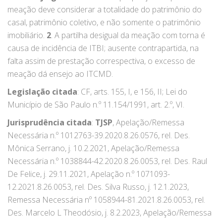
meação deve considerar a totalidade do patrimônio do
casal, patrimônio coletivo, e não somente o patrimônio
imobiliário.
2
. A partilha desigual da meação com torna é
causa de incidência de ITBI; ausente contrapartida, na
falta assim de prestação correspectiva, o excesso de
meação dá ensejo ao ITCMD.
Legislação citada
: CF, arts. 155, I, e 156, II; Lei do
Município de São Paulo n.º 11.154/1991, art. 2.º, VI.
Jurisprudência citada
:
TJSP
, Apelação/Remessa
Necessária n.º 1012763-39.2020.8.26.0576, rel. Des.
Mônica Serrano, j. 10.2.2021, Apelação/Remessa
Necessária n.º 1038844-42.2020.8.26.0053, rel. Des. Raul
De Felice, j. 29.11.2021, Apelação n.º 1071093-
12.2021.8.26.0053, rel. Des. Silva Russo, j. 12.1.2023,
Remessa Necessária nº 1058944-81.2021.8.26.0053, rel.
Des. Marcelo L Theodósio, j. 8.2.2023, Apelação/Remessa