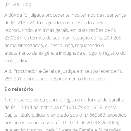
(fls. 200-205).
A dúvida foi julgada procedente, nos termos da r. sentença
de fls. 218-224. Irresignado, o interessado apelou,
reproduzindo, em linhas gerais, em suas razões de fls.
230/237, os termos de sua manifestação de fls. 200-205,
acima sintetizados, e, nessa linha, requerendo o
afastamento da exigência impugnada e, logo, o registro do
título judicial.
A d. Procuradoria-Geral de Justiça, em seu parecer de fls.
258-261, opinou pelo desprovimento do recurso.
É o relatório
.
1. O dissenso versa sobre o registro do formal de partilha
de fls. 13-194 na matrícula n.º 193.679 do 16.º RI desta
Capital, título judicial prenotado sob o n.º 665563, expedido
nos autos do processo n.º 1010311-06.2023.8.26.0009,
que então tramitou pela 1.ª Vara de Família e Sucessões