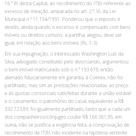
16.º RI desta Capital, ao recolhimento do ITBI referente ao
excesso de meação, amparada no art. 2.º, VI, da Lei
Municipal n.º 11.154/1991. Ponderou que o imposto é
devido, ainda quando o excesso é compensado com bens
móveis ou direitos comuns; a partilha, alegou, deve ser
igual, em relação aos bens imóveis (fls. 1-3).
Em sua impugnação, o interessado Washington Luis da
Silva, advogado constituído pelo divorciando, argumentou:
o bem imóvel matriculado sob o n.º 193.679, então
alienado fiduciariamente em garantia à Coimex, não foi
partilhado, mas sim as prestações relacionadas ao preço
e às quotas consorciais satisfeitas durante a união estável
e o casamento; o patrimônio do casal, equivalente a R$
332.723,89, foi igualmente partilhado, tanto que a cada um
dos companheiros/cônjuges coube R$ 166.361,95; em
suma, não se justifica a exigência feita, a comprovação de
recolhimento de ITBI, não incidente na hipótese vertente